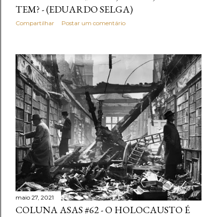
n
TEM? - (EDUARDO SELGA)
s
Compartilhar
Postar um comentário
maio 27, 2021
COLUNA ASAS #62 - O HOLOCAUSTO É