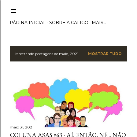
Pular para o conteúdo principal
PÁGINA INICIAL
SOBRE A CALIGO
MAIS…
Mostrando postagens de maio, 2021
MOSTRAR TUDO
P
o
s
t
a
g
maio 31, 2021
e
COLUNA ASAS #63 - AÍ, ENTÃO, NÉ... NÃO