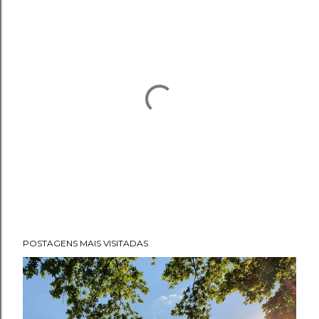
P
POSTAGENS MAIS VISITADAS
o
s
t
a