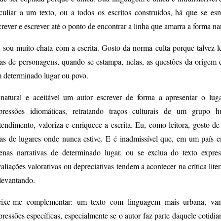
culiar a um texto, ou a todos os escritos construídos, há que se es
crever e escrever até o ponto de encontrar a linha que amarra a forma na
 sou muito chata com a escrita. Gosto da norma culta porque talvez lei
las de personagens, quando se estampa, nelas, as questões da origem do
 determinado lugar ou povo.
natural e aceitável um autor escrever de forma a apresentar o lug
pressões idiomáticas, retratando traços culturais de um grupo
tendimento, valoriza e enriquece a escrita. Eu, como leitora, gosto de
las de lugares onde nunca estive. E é inadmissível que, em um país en
enas narrativas de determinado lugar, ou se exclua do texto expres
aliações valorativas ou depreciativas tendem a acontecer na crítica liter
 levantando.
ixe-me complementar: um texto com linguagem mais urbana, vam
pressões específicas, especialmente se o autor faz parte daquele cotidia