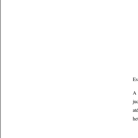
Es
A 
ju
at
he