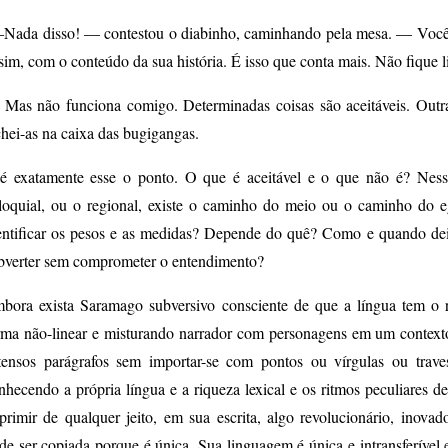
ada disso! ― contestou o diabinho, caminhando pela mesa. ― Você n
 sim, com o conteúdo da sua história. É isso que conta mais. Não fique 
Mas não funciona comigo. Determinadas coisas são aceitáveis. Outras
chei-as na caixa das bugigangas.
é exatamente esse o ponto. O que é aceitável e o que não é? Ness
loquial, ou o regional, existe o caminho do meio ou o caminho do 
entificar os pesos e as medidas? Depende do quê? Como e quando de
bverter sem comprometer o entendimento?
bora exista Saramago subversivo consciente de que a língua tem o r
rma não-linear e misturando narrador com personagens em um contexto 
tensos parágrafos sem importar-se com pontos ou vírgulas ou traves
nhecendo a própria língua e a riqueza lexical e os ritmos peculiares 
primir de qualquer jeito, em sua escrita, algo revolucionário, ino
de ser copiada porque é única. Sua linguagem é única e intransferível 