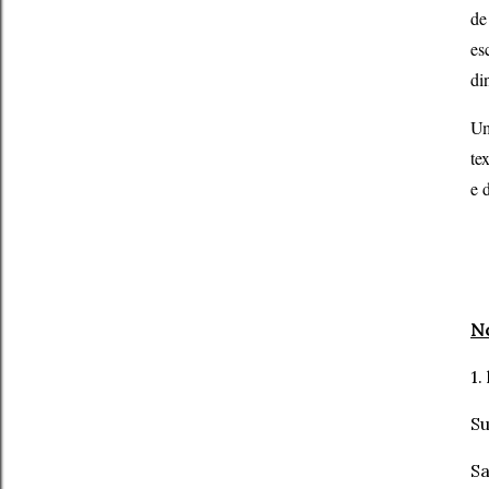
de
es
di
Um
te
e 
No
1.
Su
Sa