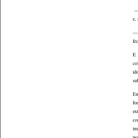
―N
e,
― 
fe
E 
co
id
su
Em
fo
ex
co
im
po