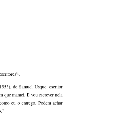
escritores’¹.
1553), de Samuel Usque, escritor
 em que mamei. E vou escrever nela
 como eu o entrego. Podem achar
o.”