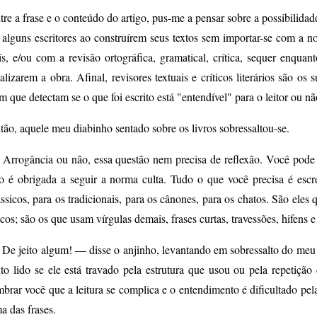
tre a frase e o conteúdo do artigo, pus-me a pensar sobre a possibilidad
 alguns escritores ao construírem seus textos sem importar-se com a 
ís, e/ou com a revisão ortográfica, gramatical, crítica, sequer enqu
nalizarem a obra. Afinal, revisores textuais e críticos literários são os
m que detectam se o que foi escrito está "entendível" para o leitor ou nã
tão, aquele meu diabinho sentado sobre os livros sobressaltou-se.
Arrogância ou não, essa questão nem precisa de reflexão. Você pode e
o é obrigada a seguir a norma culta. Tudo o que você precisa é escr
ássicos, para os tradicionais, para os cânones, para os chatos. São eles
acos; são os que usam vírgulas demais, frases curtas, travessões, hifens 
De jeito algum! ― disse o anjinho, levantando em sobressalto do me
xto lido se ele está travado pela estrutura que usou ou pela repetição
mbrar você que a leitura se complica e o entendimento é dificultado pe
a das frases.