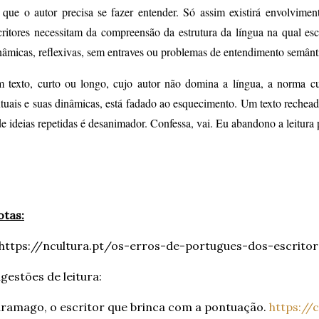
 que o autor precisa se fazer entender. Só assim existirá envolvimento
critores necessitam da compreensão da estrutura da língua na qual es
nâmicas, reflexivas, sem entraves ou problemas de entendimento semânt
 texto, curto ou longo, cujo autor não domina a língua, a norma cu
xtuais e suas dinâmicas, está fadado ao esquecimento. Um texto rechead
de ideias repetidas é desanimador. Confessa, vai. Eu abandono a leitura
tas:
 https://ncultura.pt/os-erros-de-portugues-dos-escrito
gestões de leitura:
ramago, o escritor que brinca com a pontuação.
https://c