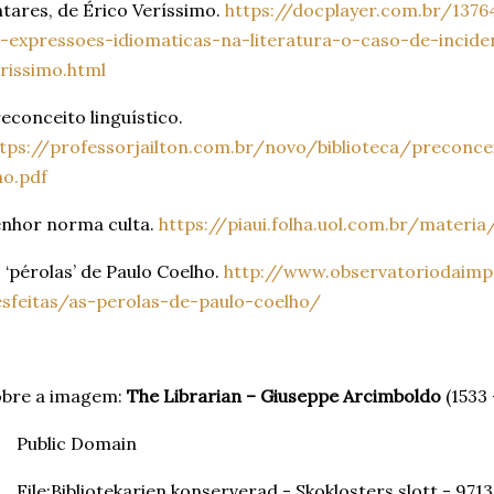
tares, de Érico Veríssimo.
https://docplayer.com.br/137
-expressoes-idiomaticas-na-literatura-o-caso-de-incid
rissimo.html
econceito linguístico.
tps://professorjailton.com.br/novo/biblioteca/preconc
no.pdf
nhor norma culta.
https://piaui.folha.uol.com.br/mater
 ‘pérolas’ de Paulo Coelho.
http://www.observatoriodaimp
sfeitas/as-perolas-de-paulo-coelho/
obre a imagem:
The Librarian – Giuseppe Arcimboldo
(1533 
Public Domain
File:Bibliotekarien konserverad - Skoklosters slott - 97136