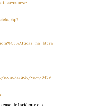
-brinca-com-a-
cielo.php?
iom%C3%A1ticas_na_litera
hp/icone/article/view/6439
m
 o caso de Incidente em