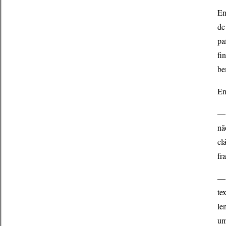
En
de
pa
fi
be
En
― 
nã
cl
fr
― 
te
le
um