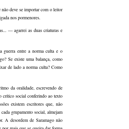
ão deve se importar com o leitor
ligada nos pormenores.
... ― agarrei as duas criaturas e
a guerra entre a norma culta e o
ego? Se existe uma balança, como
ixar de lado a norma culta? Como
itmo da oralidade, escrevendo de
crítico social conferindo ao texto
sões existem escritores que, não
de cada grupamento social, almejam
vador. A desordem de Saramago não
e por mais que se queira dar forma