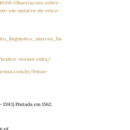
640316-Observacoes-sobre-
ente-em-antares-de-erico-
eito_linguistico_marcos_ba
ia/senhor-norma-culta/
rensa.com.br/feitos-
- 1593) Pintada em 1562.
.tif