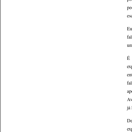
pe
es
Eu
fa
um
É 
ex
en
fa
ap
Av
já
De
ex