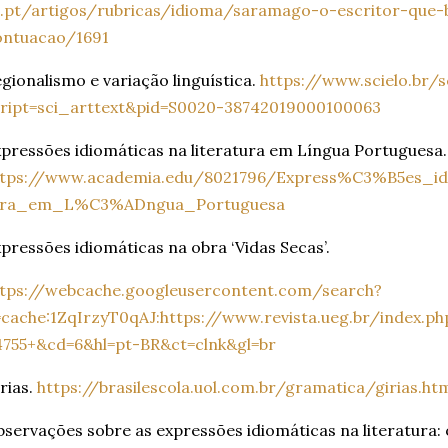
l.pt/artigos/rubricas/idioma/saramago-o-escritor-que
ontuacao/1691
gionalismo e variação linguística.
https://www.scielo.br/s
cript=sci_arttext&pid=S0020-38742019000100063
pressões idiomáticas na literatura em Língua Portuguesa.
ttps://www.academia.edu/8021796/Express%C3%B5es_id
ura_em_L%C3%ADngua_Portuguesa
pressões idiomáticas na obra ‘Vidas Secas’.
ttps://webcache.googleusercontent.com/search?
cache:1ZqIrzyT0qAJ:https://www.revista.ueg.br/index.p
4755+&cd=6&hl=pt-BR&ct=clnk&gl=br
rias.
https://brasilescola.uol.com.br/gramatica/girias.ht
servações sobre as expressões idiomáticas na literatura: