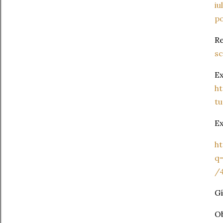
iu
p
Re
s
Ex
h
t
Ex
h
q=
/
Gí
Ob