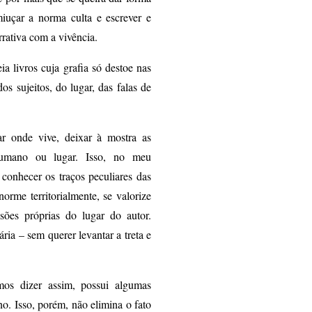
miuçar a norma culta e escrever e
rrativa com a vivência.
a livros cuja grafia só destoe nas
s sujeitos, do lugar, das falas de
ar onde vive, deixar à mostra as
 humano ou lugar. Isso, no meu
 conhecer os traços peculiares das
orme territorialmente, se valorize
sões próprias do lugar do autor.
ária – sem querer levantar a treta e
os dizer assim, possui algumas
no. Isso, porém, não elimina o fato