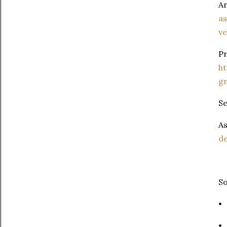
An
as
ve
Pr
ht
g
Se
As
de
S
•
•