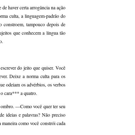
e de haver certa arrogância na ação
norma culta, a linguagem-padrão do
anto constroem, tampouco depois de
 sujeitos que conhecem a língua tão
o.
screver do jeito que quiser. Você
ever. Deixe a norma culta para os
 que odeiam os advérbios, os verbos
e o cara*** a quatro.
u ombro. ―Como você quer ter seu
 de ideias e palavras? Não preciso
la maneira como você constrói cada