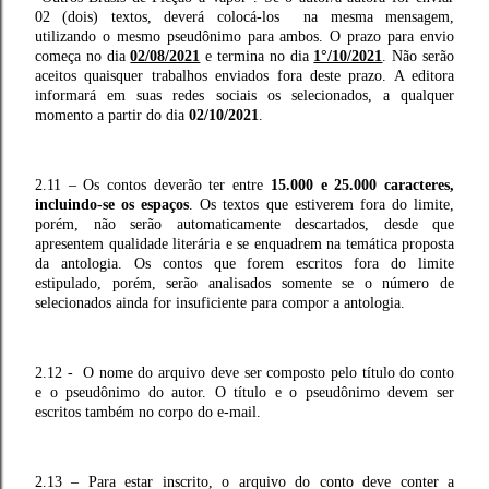
02 (dois) textos, deverá colocá-los na mesma mensagem,
utilizando o mesmo pseudônimo para ambos. O prazo para envio
começa no dia
02/08/2021
e termina no dia
1°/10/2021
. Não serão
aceitos quaisquer trabalhos enviados fora deste prazo. A editora
informará em suas redes sociais os selecionados, a qualquer
momento a partir do dia
02/10/2021
.
2.11 – Os contos deverão ter entre
15.000 e 25.000 caracteres,
incluindo-se os espaços
. Os textos que estiverem fora do limite,
porém, não serão automaticamente descartados, desde que
apresentem qualidade literária e se enquadrem na temática proposta
da antologia. Os contos que forem escritos fora do limite
estipulado, porém, serão analisados somente se o número de
selecionados ainda for insuficiente para compor a antologia.
2.12 - O nome do arquivo deve ser composto pelo título do conto
e o pseudônimo do autor. O título e o pseudônimo devem ser
escritos também no corpo do e-mail.
2.13 – Para estar inscrito, o arquivo do conto deve conter a