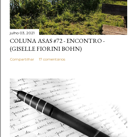
á
r
i
o
julho 03, 2021
COLUNA ASAS #72 - ENCONTRO -
(GISELLE FIORINI BOHN)
Compartilhar
17 comentários