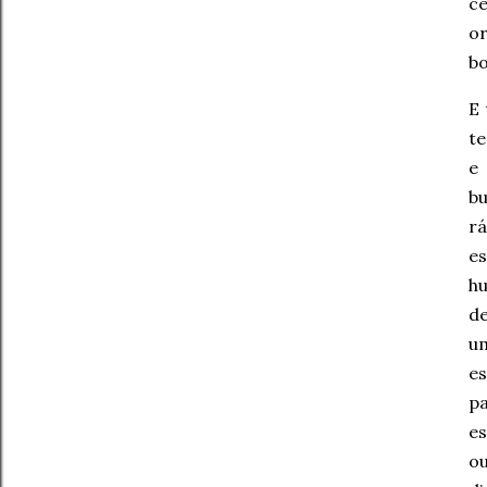
c
or
b
E
te
e 
bu
r
e
hu
de
um
e
pa
es
ou