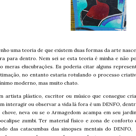
nho uma teoria de que existem duas formas da arte nasce
ra para dentro. Nem sei se esta teoria é minha e não po
o meras elucubrações. Eu poderia citar alguns represen
timação, no entanto estaria rotulando o processo criati
ínimo moderno, mas muito chato.
 artista plástico, escritor ou músico que consegue cr
m interagir ou observar a vida lá fora é um DENFO, dent
e chove, neva ou se o Armagedom acampa em seu jardi
ocalipse zumbi. Ter material físico e zona de conforto 
indo das catacumbas das sinopses mentais do DENFO,