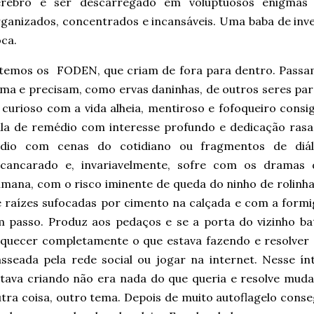
érebro e ser descarregado em voluptuosos enigmas 
ganizados, concentrados e incansáveis. Uma baba de inve
oca.
 temos os FODEN, que criam de fora para dentro. Passa
ma e precisam, como ervas daninhas, de outros seres par
curioso com a vida alheia, mentiroso e fofoqueiro consi
la de remédio com interesse profundo e dedicação rasa
ádio com cenas do cotidiano ou fragmentos de diá
scancarado e, invariavelmente, sofre com os dramas
mana, com o risco iminente de queda do ninho de rolinha
 raízes sufocadas por cimento na calçada e com a form
 passo. Produz aos pedaços e se a porta do vizinho ba
squecer completamente o que estava fazendo e resolver
sseada pela rede social ou jogar na internet. Nesse í
tava criando não era nada do que queria e resolve mud
tra coisa, outro tema. Depois de muito autoflagelo conse