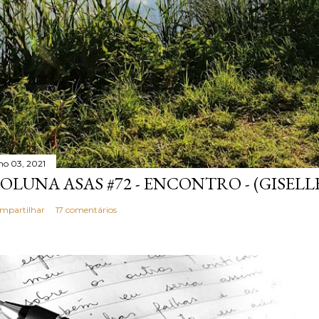
lho 03, 2021
OLUNA ASAS #72 - ENCONTRO - (GISELL
mpartilhar
17 comentários