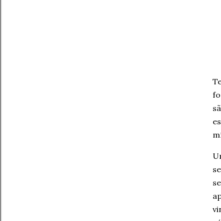
Te
fo
sã
es
m
Um
se
s
ap
v