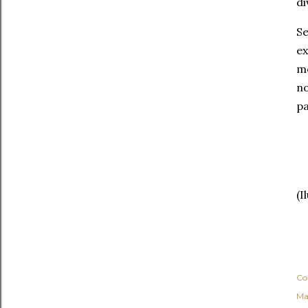
di
S
ex
mo
no
pa
(I
Co
Ma