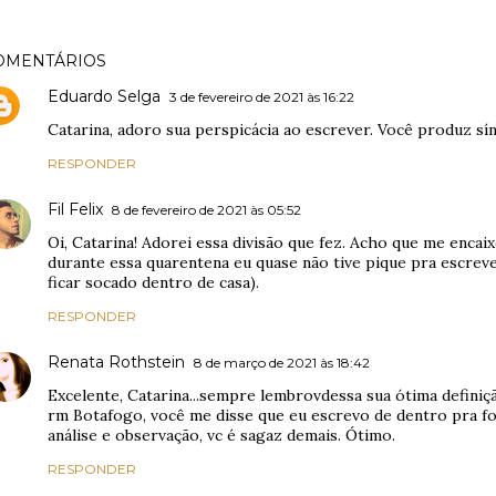
OMENTÁRIOS
Eduardo Selga
3 de fevereiro de 2021 às 16:22
Catarina, adoro sua perspicácia ao escrever. Você produz sín
RESPONDER
Fil Felix
8 de fevereiro de 2021 às 05:52
Oi, Catarina! Adorei essa divisão que fez. Acho que me enca
durante essa quarentena eu quase não tive pique pra escrever
ficar socado dentro de casa).
RESPONDER
Renata Rothstein
8 de março de 2021 às 18:42
Excelente, Catarina...sempre lembrovdessa sua ótima definiç
rm Botafogo, você me disse que eu escrevo de dentro pra for
análise e observação, vc é sagaz demais. Ótimo.
RESPONDER