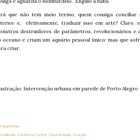
vulga e aguarda o bombardeio. Engulo a baba.
erá que não tem meio termo, quem consiga conciliar
terior e, efetivamente, traduzir isso em arte? Claro,
nstros destruidores de parâmetros, revolucionários e 
 oceano e criam um aquário pessoal único; mas que sof
ra criar.
lustração: Intervenção urbana em parede de Porto Alegre
mpartilhar
rcadores:
Catarina Cunha
Coluna Asas
Criação