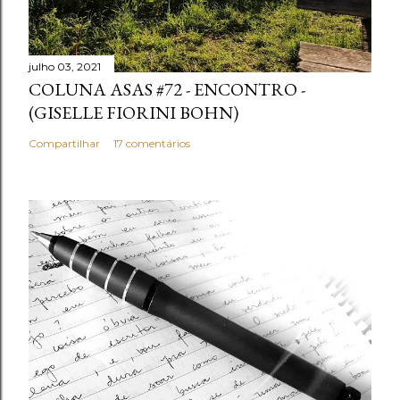
r
i
o
julho 03, 2021
COLUNA ASAS #72 - ENCONTRO -
(GISELLE FIORINI BOHN)
Compartilhar
17 comentários