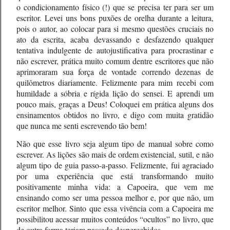
o condicionamento físico (!) que se precisa ter para ser um
escritor. Levei uns bons puxões de orelha durante a leitura,
pois o autor, ao colocar para si mesmo questões cruciais no
ato da escrita, acaba devassando e desfazendo qualquer
tentativa indulgente de autojustificativa para procrastinar e
não escrever, prática muito comum dentre escritores que não
aprimoraram sua força de vontade correndo dezenas de
quilômetros diariamente. Felizmente para mim recebi com
humildade a sóbria e rígida lição do sensei. E aprendi um
pouco mais, graças a Deus! Coloquei em prática alguns dos
ensinamentos obtidos no livro, e digo com muita gratidão
que nunca me senti escrevendo tão bem!
Não que esse livro seja algum tipo de manual sobre como
escrever. As lições são mais de ordem existencial, sutil, e não
algum tipo de guia passo-a-passo. Felizmente, fui agraciado
por uma experiência que está transformando muito
positivamente minha vida: a Capoeira, que vem me
ensinando como ser uma pessoa melhor e, por que não, um
escritor melhor. Sinto que essa vivência com a Capoeira me
possibilitou acessar muitos conteúdos “ocultos” no livro, que
de outra forma teriam passado despercebidos.