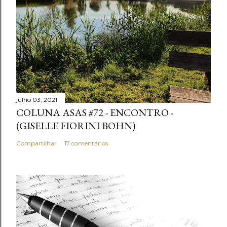
e
n
t
á
r
i
o
julho 03, 2021
COLUNA ASAS #72 - ENCONTRO -
(GISELLE FIORINI BOHN)
Compartilhar
17 comentários