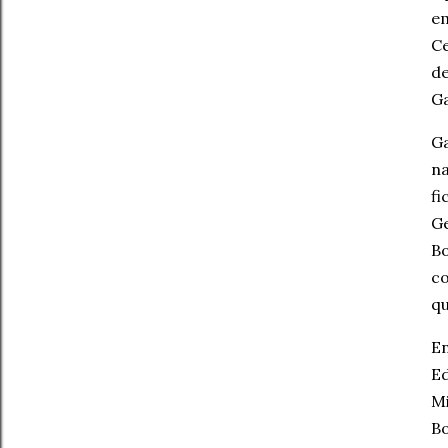
e
C
de
Ga
Ga
na
fi
Ge
B
c
qu
En
E
Mi
Bo