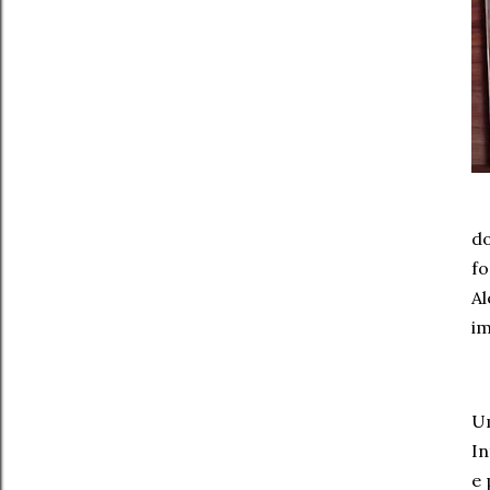
d
fo
Al
im
U
In
e 