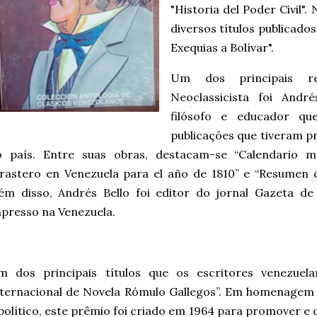
"Historia del Poder Civil".
diversos títulos publicado
Exequias a Bolívar".
Um dos principais re
Neoclassicista foi André
filósofo e educador q
publicações que tiveram pr
o país. Entre suas obras, destacam-se “Calendario ma
rastero en Venezuela para el año de 1810” e “Resumen de
ém disso, Andrés Bello foi editor do jornal Gazeta de
presso na Venezuela.
m dos principais títulos que os escritores venezue
ternacional de Novela Rómulo Gallegos”. Em homenagem 
político, este prêmio foi criado em 1964 para promover e d