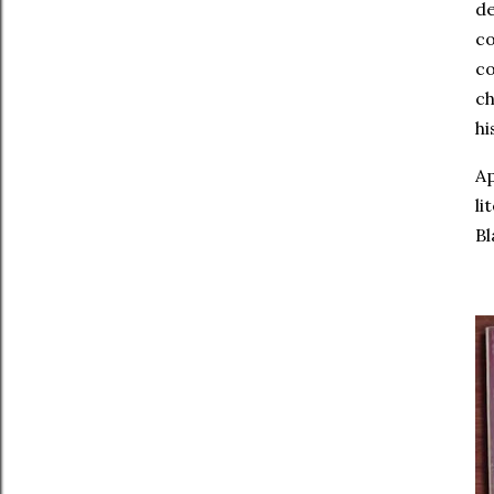
d
co
c
c
hi
A
li
Bl