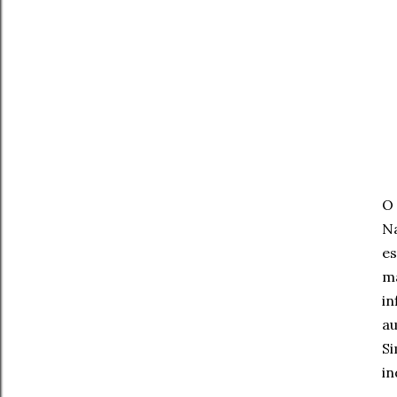
O 
N
es
m
i
au
S
in