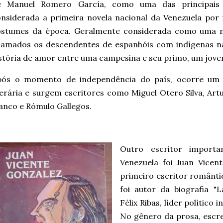
e Manuel Romero García, como uma das principais 
nsiderada a primeira novela nacional da Venezuela por 
ostumes da época. Geralmente considerada como uma nov
hamados os descendentes de espanhóis com indígenas na
stória de amor entre uma campesina e seu primo, um jove
pós o momento de independência do país, ocorre um p
terária e surgem escritores como Miguel Otero Silva, Artu
anco e Rómulo Gallegos.
Outro escritor importa
Venezuela foi Juan Vicen
primeiro escritor romântic
foi autor da biografia "
Félix Ribas, líder político
No gênero da prosa, escre