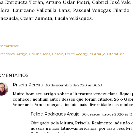
a Enriqueta Terán, Arturo Uslar Pietri, Gabriel José Vale
lera, Laureano Vallenilla Lanz, Pascual Venegas Filardo,
nezuela, César Zumeta, Lucila Velásquez.
mpartilhar
rcadores:
Artigo
Coluna Asas
Ensaio
Felipe Rodrigues Araujo
Literatura
OMENTÁRIOS
Priscila Pereira
30 de setembro de 2020 às 06:58
Muito bom seu artigo sobre a literatura venezuelana, fique
conhecer nenhum autor desses que foram citados. Só o Gabri
Venezuela. Vou começar a incluir mais diversidade nas minhas
Felipe Rodrigues Araujo
30 de setembro de 2020 às 13
Obrigado pela leitura, Priscila. Realmente, nós n
nossos irmãos latino-americanos, por isso resolvi f