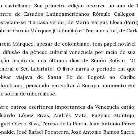
m castelhano. Sua primeira edição ocorreu no ano de 
entro de Estudos Latinoamericanos Rómulo Gallegos. 
stacam-se “La casa verde”, de Mario Vargas Llosa (Peru)
briel García Márquez (Colômbia) e “Terra nostra”, de Carl
rcía Márquez, apesar de colombiano, tem papel notável
 difusão da gênese cultural venezuela por meio de sua
cção inspirada nos últimos dias de Simón Bolívar, "O
neral e Seu Labirinto“. O livro narra o período em que
olívar viajava de Santa Fé de Bogotá ao Caribe
olombiano, pensando em voltar à Europa, momento em
e sofria de tuberculose.
tre outros escritores importantes da Venezuela estão:
duardo López Rivas, Andrés Mata, Eugenio Montejo,
guel Otero Silva, Teresa de la Parra, Juan Antonio Pérez
nalde, José Rafael Pocaterra, José Antonio Ramos Sucre,